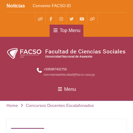
Skip
Noticias
Convenio FACSO-El
to
Cántaro
content
Kera yvoty en SciELO
Convenio FACSO – Ateneo
WhatsApp
Facebook
Instagram
X
Youtube
TikTok
Top Menu
+595987402756
secretariadefacultad@facso.una.py
Menu
Home
Concursos Docentes Escalafonados