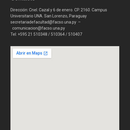
Dirección: Cnel. Cazal y 6 de enero. CP. 2160. Campus
Universitario UNA. San Lorenzo, Paraguay
secretariadefacultad@facso.una.py –
comunicacion@facso.una.py
Tel: +595 21 510348 / 510364 / 510407