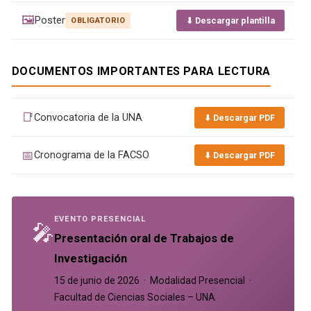
🖼️
Poster
⬇ Descargar plantilla
OBLIGATORIO
DOCUMENTOS IMPORTANTES PARA LECTURA
📑
Convocatoria de la UNA
⬇ Descargar PDF
📅
Cronograma de la FACSO
⬇ Descargar PDF
EVENTO PRESENCIAL
🎤
Presentación oral de Trabajos de
Investigación
15 de junio de 2026 · Modalidad Presencial ·
Facultad de Ciencias Sociales – UNA