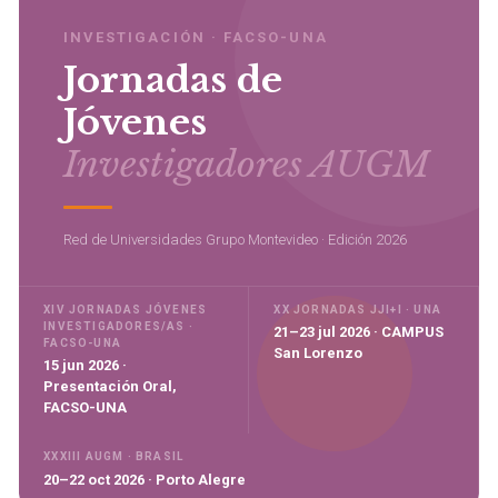
INVESTIGACIÓN · FACSO-UNA
Jornadas de
Jóvenes
Investigadores AUGM
Red de Universidades Grupo Montevideo · Edición 2026
XIV JORNADAS JÓVENES
XX JORNADAS JJI+I · UNA
INVESTIGADORES/AS ·
21–23 jul 2026 · CAMPUS
FACSO-UNA
San Lorenzo
15 jun 2026 ·
Presentación Oral,
FACSO-UNA
XXXIII AUGM · BRASIL
20–22 oct 2026 · Porto Alegre