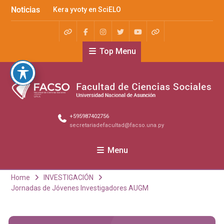
Noticias
Kera yvoty en SciELO
Convenio FACSO – Ateneo
Convenio FACSO-El
Cántaro
Top Menu
+595987402756
secretariadefacultad@facso.una.py
Menu
Home
INVESTIGACIÓN
Jornadas de Jóvenes Investigadores AUGM