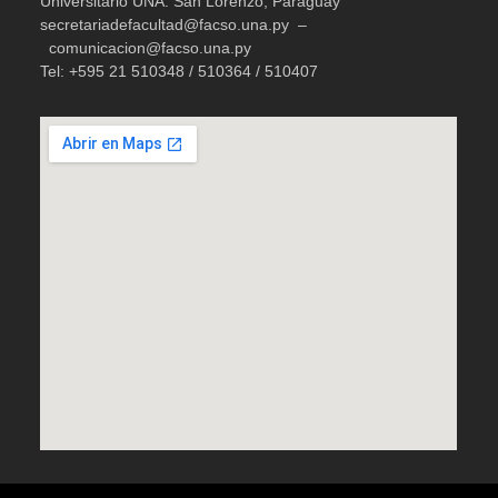
Universitario UNA. San Lorenzo, Paraguay
secretariadefacultad@facso.una.py –
comunicacion@facso.una.py
Tel: +595 21 510348 / 510364 / 510407