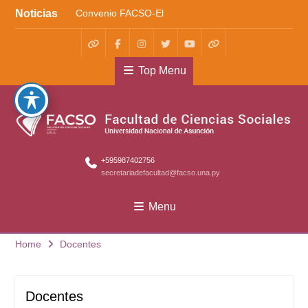
Skip
Noticias
Convenio FACSO-El
to
Cántaro
content
Kera yvoty en SciELO
Convenio FACSO – Ateneo
WhatsApp
Facebook
Instagram
X
Youtube
TikTok
Top Menu
+595987402756
secretariadefacultad@facso.una.py
Menu
Home
Docentes
Docentes