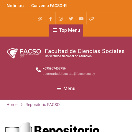
Noticias
Convenio FACSO-El
Cántaro
Kera yvoty en SciELO
Convenio FACSO – Ateneo
Top Menu
+595987402756
secretariadefacultad@facso.una.py
Menu
Home
Repositorio FACSO