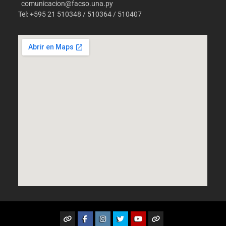
comunicacion@facso.una.py
Tel: +595 21 510348 / 510364 / 510407