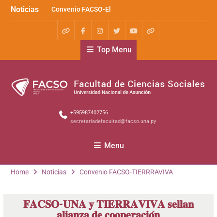
Noticias
Convenio FACSO-El
Cántaro
Kera yvoty en SciELO
Convenio FACSO – Ateneo
Top Menu
+595987402756
secretariadefacultad@facso.una.py
Menu
Home
Noticias
Convenio FACSO-TIERRRAVIVA
𝐅𝐀𝐂𝐒𝐎-𝐔𝐍𝐀 𝐲 𝐓𝐈𝐄𝐑𝐑𝐀𝐕𝐈𝐕𝐀 𝐬𝐞𝐥𝐥𝐚𝐧
𝐚𝐥𝐢𝐚𝐧𝐳𝐚 𝐝𝐞 𝐜𝐨𝐨𝐩𝐞𝐫𝐚𝐜𝐢𝐨́𝐧