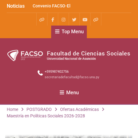
Noticias
Convenio FACSO-El
Cántaro
Kera yvoty en SciELO
Convenio FACSO – Ateneo
Top Menu
+595987402756
secretariadefacultad@facso.una.py
Menu
Home
POSTGRADO
Ofertas Académicas
Maestría en Políticas Sociales 2026-2028