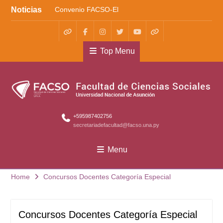
Skip
Noticias
Convenio FACSO-El
to
Cántaro
content
Kera yvoty en SciELO
Convenio FACSO – Ateneo
WhatsApp
Facebook
Instagram
X
Youtube
TikTok
Top Menu
+595987402756
secretariadefacultad@facso.una.py
Menu
Home
Concursos Docentes Categoría Especial
Concursos Docentes Categoría Especial