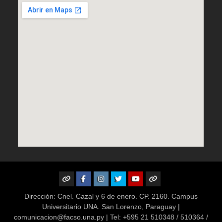
WhatsApp
Facebook
Instagram
X
Youtube
TikTok
Dirección: Cnel. Cazal y 6 de enero. CP. 2160. Campus
Universitario UNA. San Lorenzo, Paraguay |
comunicacion@facso.una.py | Tel: +595 21 510348 / 510364 /