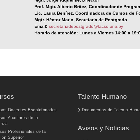
Mgtr. Jorge Riquelme, Director
Prof. Mgtr. Alberto Brítez
,
Coordinador de Program
Lic. Laura Benírez, Coordinadora de Cursos de 
Mgtr. Héctor Marín, Secretaría de Postgrado
Email:
secretariadepostgrado@facso.una.py
Horario de atención:
Lunes a Viernes 14:00 a 19:
rsos
Talento Humano
sos Docentes Escalafonados
Documentos de Talento Hum
os Auxiliares de la
anza
Avisos y Noticias
sos Profesionales de la
ión Superior