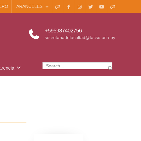
ERO
ARANCELES
WhatsApp
Facebook
Instagram
X
Youtube
TikTok
+595987402756
secretariadefacultad@facso.una.py
Search
arencia
for: