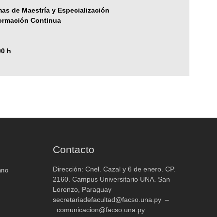
as de Maestría y Especialización
Formación Continua
00 h
Contacto
Dirección: Cnel. Cazal y 6 de enero. CP.
ano
2160. Campus Universitario UNA. San
Lorenzo, Paraguay
secretariadefacultad@facso.una.py –
comunicacion@facso.una.py