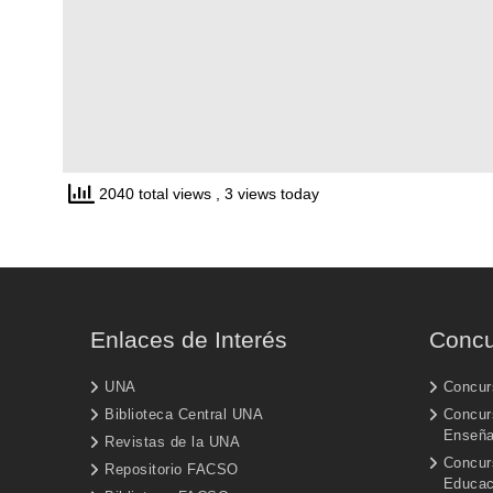
2040 total views
, 3 views today
Enlaces de Interés
Concu
UNA
Concur
Biblioteca Central UNA
Concurs
Enseñ
Revistas de la UNA
Concur
Repositorio FACSO
Educac