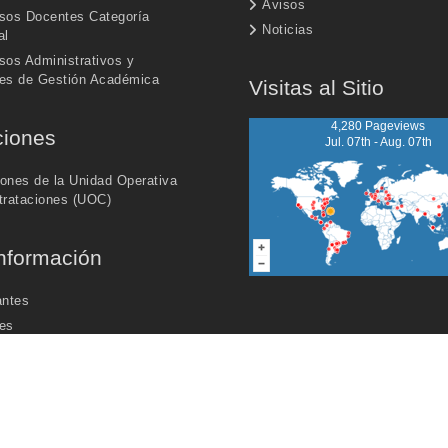
Avisos
sos Docentes Categoría
Noticias
al
sos Administrativos y
es de Gestión Académica
Visitas al Sitio
4,280 Pageviews
ciones
Jul. 07th - Aug. 07th
iones de la Unidad Operativa
trataciones (UOC)
nformación
antes
es
dos