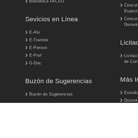
Biblioteca FACSO
Concur
Especi
Sevicios en Línea
Concur
Docent
E-Alu
E-Tramite
Licita
E-Person
E-Prof
Licitac
de Con
G-Doc
Más I
Buzón de Sugerencias
Estudi
Buzón de Sugerencias
Docent
Egresa