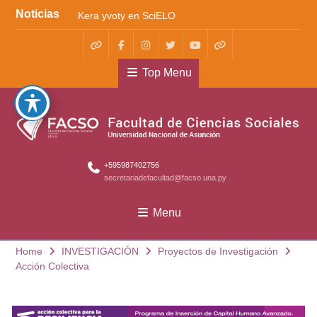
Noticias
Kera yvoty en SciELO
Convenio FACSO – Ateneo
Convenio FACSO-El
Cántaro
Top Menu
+595987402756
secretariadefacultad@facso.una.py
Menu
Home
INVESTIGACIÓN
Proyectos de Investigación
Acción Colectiva