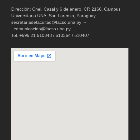
Dirección: Cnel. Cazal y 6 de enero. CP. 2160. Campus
Universitario UNA. San Lorenzo, Paraguay
secretariadefacultad@facso.una.py –
comunicacion@facso.una.py
Tel: +595 21 510348 / 510364 / 510407