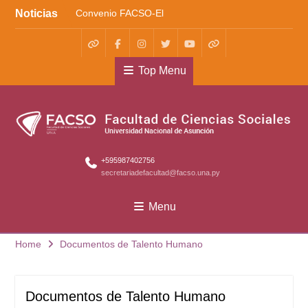
Skip
Noticias
Convenio FACSO-El
to
Cántaro
content
Kera yvoty en SciELO
Convenio FACSO – Ateneo
WhatsApp
Facebook
Instagram
X
Youtube
TikTok
Top Menu
+595987402756
secretariadefacultad@facso.una.py
Menu
Home
Documentos de Talento Humano
Documentos de Talento Humano