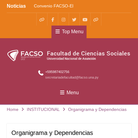
Skip
Noticias
Convenio FACSO-El
to
Cántaro
content
Kera yvoty en SciELO
Convenio FACSO – Ateneo
WhatsApp
Facebook
Instagram
X
Youtube
TikTok
Top Menu
+595987402756
secretariadefacultad@facso.una.py
Menu
Home
INSTITUCIONAL
Organigrama y Dependencias
Organigrama y Dependencias