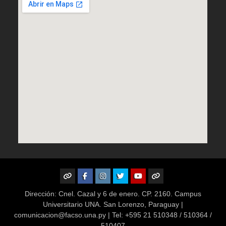
WhatsApp
Facebook
Instagram
X
Youtube
TikTok
Dirección: Cnel. Cazal y 6 de enero. CP. 2160. Campus
Universitario UNA. San Lorenzo, Paraguay |
comunicacion@facso.una.py | Tel: +595 21 510348 / 510364 /
510407