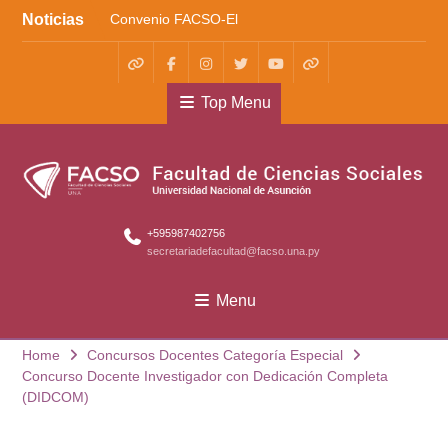
Skip
Noticias
Convenio FACSO-El
to
Cántaro
content
Kera yvoty en SciELO
Convenio FACSO – Ateneo
WhatsApp
Facebook
Instagram
X
Youtube
TikTok
Top Menu
+595987402756
secretariadefacultad@facso.una.py
Menu
Home
Concursos Docentes Categoría Especial
Concurso Docente Investigador con Dedicación Completa
(DIDCOM)