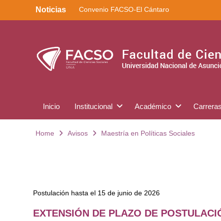
Noticias
Convenio FACSO-El Cántaro
Kera yvoty en SciELO
Convenio FACSO – Ateneo
Inicio
Institucional
Académico
Carrera
Home
Avisos
Maestría en Políticas Sociales
Postulación hasta el 15 de junio de 2026
EXTENSIÓN DE PLAZO DE POSTULACIÓN: