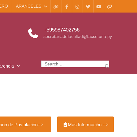
ERO
ARANCELES
+595987402756
secretariadefacultad@facso.una.py
arencia
rio de Postulación-->
Más Información -->