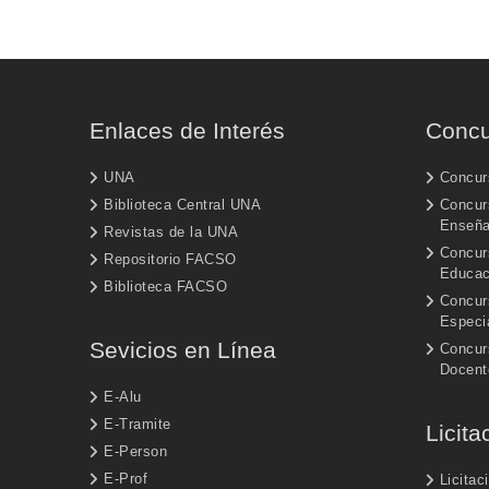
Enlaces de Interés
Concu
UNA
Concur
Biblioteca Central UNA
Concurs
Enseñ
Revistas de la UNA
Concur
Repositorio FACSO
Educac
Biblioteca FACSO
Concur
Especi
Sevicios en Línea
Concur
Docent
E-Alu
E-Tramite
Licita
E-Person
E-Prof
Licitac