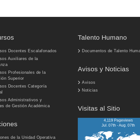
rsos
Talento Humano
sos Docentes Escalafonados
Documentos de Talento Hum
os Auxiliares de la
anza
Avisos y Noticias
sos Profesionales de la
ión Superior
Avisos
sos Docentes Categoría
Noticias
al
sos Administrativos y
es de Gestión Académica
Visitas al Sitio
4,119 Pageviews
ciones
Jul. 07th - Aug. 07th
iones de la Unidad Operativa