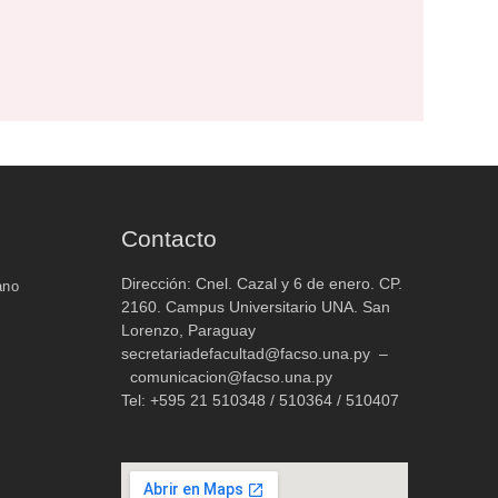
Contacto
Dirección: Cnel. Cazal y 6 de enero. CP.
ano
2160. Campus Universitario UNA. San
Lorenzo, Paraguay
secretariadefacultad@facso.una.py –
comunicacion@facso.una.py
Tel: +595 21 510348 / 510364 / 510407