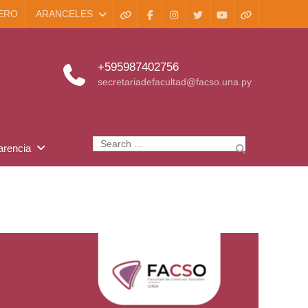
ERO
ARANCELES
+595987402756
secretariadefacultad@facso.una.py
arencia