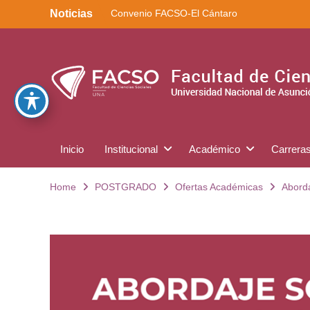
Noticias
Convenio FACSO-El Cántaro
Kera yvoty en SciELO
Convenio FACSO – Ateneo
Inicio
Institucional
Académico
Carrera
Home
POSTGRADO
Ofertas Académicas
Aborda