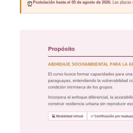
Postulación hasta el 05 de agosto de 2026.
Las plazas s
⏰
Propósito
ABORDAJE SOCIOAMBIENTAL PARA LA GE
El curso busca formar capacidades para una 
paraguayas, entendiendo la vulnerabilidad 
condición intrínseca de los grupos.
Incorpora el enfoque diferencial, la accesibili
construir resiliencia urbana sin reproducir ex
💻 Modalidad virtual
✅ Certificación por evalua