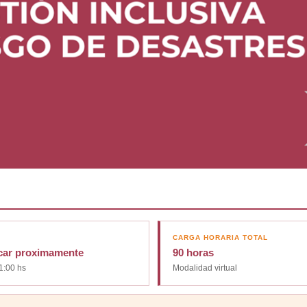
CARGA HORARIA TOTAL
car proximamente
90 horas
1:00 hs
Modalidad virtual