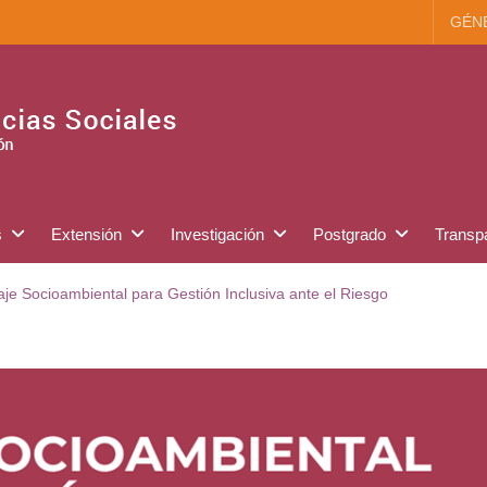
GÉN
s
Extensión
Investigación
Postgrado
Transp
je Socioambiental para Gestión Inclusiva ante el Riesgo