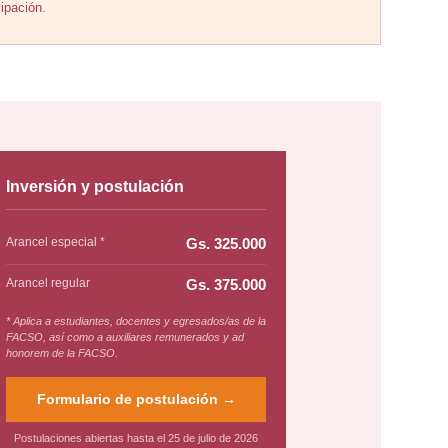
ipación.
Inversión y postulación
Arancel especial *
Gs. 325.000
Arancel regular
Gs. 375.000
* Aplica a estudiantes, docentes y egresados/as de la
FACSO, así como a auxiliares remunerados y ad
honorem de la FACSO.
Formulario de postulación →
Postulaciones abiertas hasta el 25 de julio de 2026