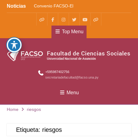
Convenio FACSO-El
Skip
Noticias
Cántaro
to
Kera yvoty en SciELO
content
Convenio FACSO – Ateneo
WhatsApp
Facebook
Instagram
X
Youtube
TikTok
Top Menu
+595987402756
secretariadefacultad@facso.una.py
Menu
Home
riesgos
Etiqueta:
riesgos