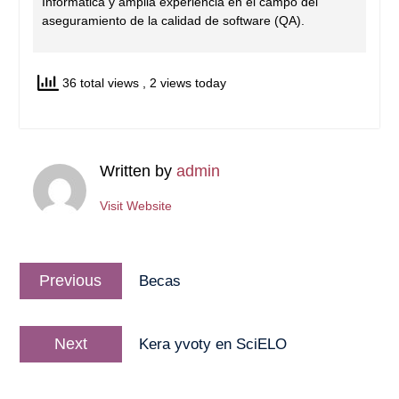
Informática y amplia experiencia en el campo del
aseguramiento de la calidad de software (QA).
36 total views
, 2 views today
Written by
admin
Visit Website
Navegación
Previous
Previous
Becas
de
post:
entradas
Next
Next
Kera yvoty en SciELO
post: