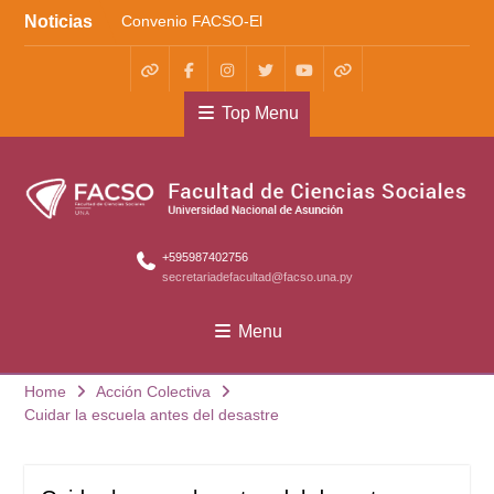
Skip
Noticias
Convenio FACSO-El
to
Cántaro
content
Kera yvoty en SciELO
Convenio FACSO – Ateneo
WhatsApp
Facebook
Instagram
X
Youtube
TikTok
Top Menu
+595987402756
secretariadefacultad@facso.una.py
Menu
Home
Acción Colectiva
Cuidar la escuela antes del desastre