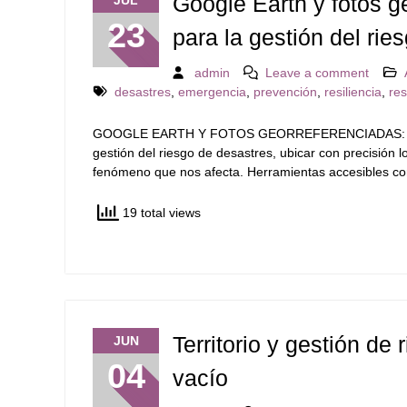
Google Earth y fotos ge
JUL
23
para la gestión del rie
admin
Leave a comment
desastres
,
emergencia
,
prevención
,
resiliencia
,
re
GOOGLE EARTH Y FOTOS GEORREFERENCIADAS: C
gestión del riesgo de desastres, ubicar con precisión l
fenómeno que nos afecta. Herramientas accesibles 
19 total views
Territorio y gestión de
JUN
04
vacío