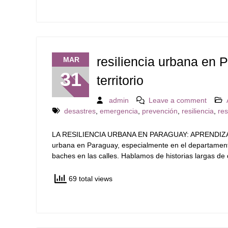
resiliencia urbana en 
MAR
31
territorio
admin
Leave a comment
desastres
,
emergencia
,
prevención
,
resiliencia
,
re
LA RESILIENCIA URBANA EN PARAGUAY: APRENDIZAJ
urbana en Paraguay, especialmente en el departamento
baches en las calles. Hablamos de historias largas de
69 total views