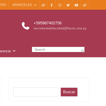
ERO
ARANCELES
WhatsApp
Facebook
Instagram
X
Youtube
TikTok
+595987402756
secretariadefacultad@facso.una.py
Search
arencia
for:
Buscar
Buscar