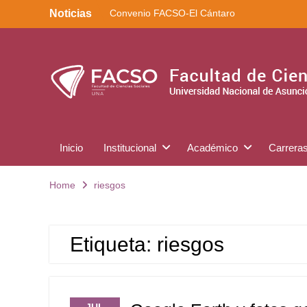
Skip
Noticias
Convenio FACSO-El Cántaro
to
Kera yvoty en SciELO
content
Convenio FACSO – Ateneo
Inicio
Institucional
Académico
Carrera
Home
riesgos
Etiqueta:
riesgos