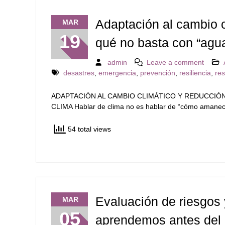
Adaptación al cambio c
MAR
19
qué no basta con “agua
admin
Leave a comment
desastres
,
emergencia
,
prevención
,
resiliencia
,
re
ADAPTACIÓN AL CAMBIO CLIMÁTICO Y REDUCCIÓN
CLIMA Hablar de clima no es hablar de “cómo amaneció h
54 total views
Evaluación de riesgos 
MAR
05
aprendemos antes del 