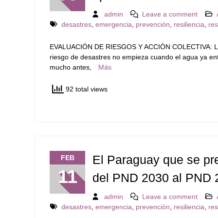
admin
Leave a comment
desastres
,
emergencia
,
prevención
,
resiliencia
,
re
EVALUACIÓN DE RIESGOS Y ACCIÓN COLECTIVA: L
riesgo de desastres no empieza cuando el agua ya ent
mucho antes,
Más
92 total views
El Paraguay que se pre
FEB
11
del PND 2030 al PND 2
admin
Leave a comment
desastres
,
emergencia
,
prevención
,
resiliencia
,
re