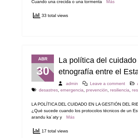
Cuando una crecida o una tormenta
Más
33 total views
La política del cuidado
ABR
30
etnografía entre el Esta
admin
Leave a comment
desastres
,
emergencia
,
prevención
,
resiliencia
,
re
LA POLÍTICA DEL CUIDADO EN LA GESTIÓN DEL R
¿Qué sucede cuando los protocolos técnicos de un Est
arandu ka´aty y
Más
17 total views