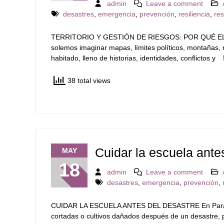
admin
Leave a comment
desastres
,
emergencia
,
prevención
,
resiliencia
,
re
TERRITORIO Y GESTIÓN DE RIESGOS: POR QUÉ EL M
solemos imaginar mapas, límites políticos, montañas, r
habitado, lleno de historias, identidades, conflictos y
38 total views
Cuidar la escuela ante
MAY
18
admin
Leave a comment
desastres
,
emergencia
,
prevención
,
CUIDAR LA ESCUELA ANTES DEL DESASTRE En Paragua
cortadas o cultivos dañados después de un desastre,