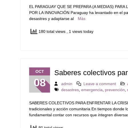
EL PARAGUAY QUE SE PREPARA (A MEDIAS) PARA L
POR LA INNOVACIÓN Paraguay ha levantado en el papel
desastres y adaptarse al
Más
180 total views
, 1 views today
Saberes colectivos para
OCT
08
admin
Leave a comment
desastres
,
emergencia
,
prevención
,
SABERES COLECTIVOS PARA ENFRENTAR LA CRISIS CL
tradicionales y acción comunitaria En tiempos donde lo
fundamental contar con recursos que integren diversa
91 total views