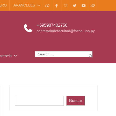
ERO
ARANCELES
WhatsApp
Facebook
Instagram
X
Youtube
TikTok
+595987402756
secretariadefacultad@facso.una.py
Search
arencia
for:
Buscar
Buscar