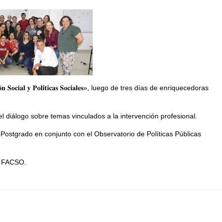
 𝐒𝐨𝐜𝐢𝐚𝐥 𝐲 𝐏𝐨𝐥𝐢́𝐭𝐢𝐜𝐚𝐬 𝐒𝐨𝐜𝐢𝐚𝐥𝐞𝐬», luego de tres días de enriquecedoras
l diálogo sobre temas vinculados a la intervención profesional.
 Postgrado en conjunto con el Observatorio de Políticas Públicas
a FACSO.