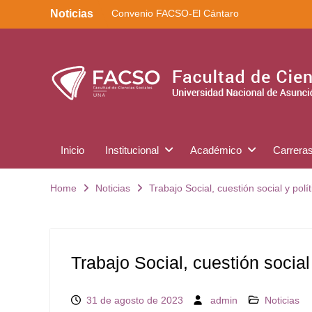
Skip
Noticias
Convenio FACSO-El Cántaro
to
Kera yvoty en SciELO
content
Convenio FACSO – Ateneo
Inicio
Institucional
Académico
Carrera
Home
Noticias
Trabajo Social, cuestión social y polí
Trabajo Social, cuestión social
31 de agosto de 2023
admin
Noticias