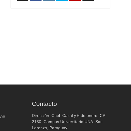
WhatsApp
Facebook
Instagram
X
Youtube
TikTok
Contacto
Dirección: Cnel. Cazal y 6 de enero. CP.
ano
2160. Campus Universitario UNA. San
Lorenzo, Paraguay