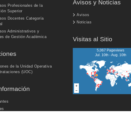
Avisos y Noticias
sos Profesionales de la
ión Superior
Avisos
sos Docentes Categoría
Noticias
al
sos Administrativos y
es de Gestión Académica
Visitas al Sitio
5,067 Pageviews
ciones
Jul. 10th - Aug. 10th
iones de la Unidad Operativa
trataciones (UOC)
nformación
antes
es
dos