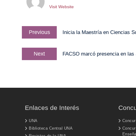
Visit Website
Navegación
Previous
Previous
Inicia la Maestría en Ciencias S
de
post:
entradas
Next
Next
FACSO marcó presencia en las 
post:
Enlaces de Interés
Concu
UNA
Concur
Biblioteca Central UNA
Concurs
Enseñ
Revistas de la UNA