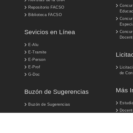
Concur
Repositorio FACSO
Educac
Biblioteca FACSO
Concur
Especi
Sevicios en Línea
Concur
Docent
E-Alu
E-Tramite
Licita
E-Person
E-Prof
Licitac
de Con
G-Doc
Más I
Buzón de Sugerencias
Estudi
Buzón de Sugerencias
Docent
Egresa