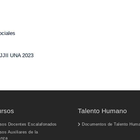
ociales
JJII UNA 2023
rsos
Talento Humano
sos Docentes Escalafonados
Documentos de Talento Hum
os Auxiliares de la
anza