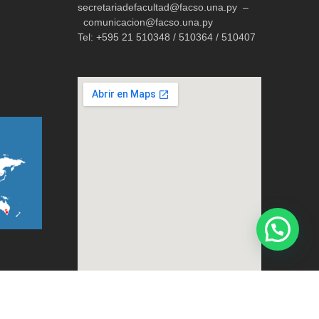
secretariadefacultad@facso.una.py –
comunicacion@facso.una.py
Tel: +595 21 510348 / 510364 / 510407